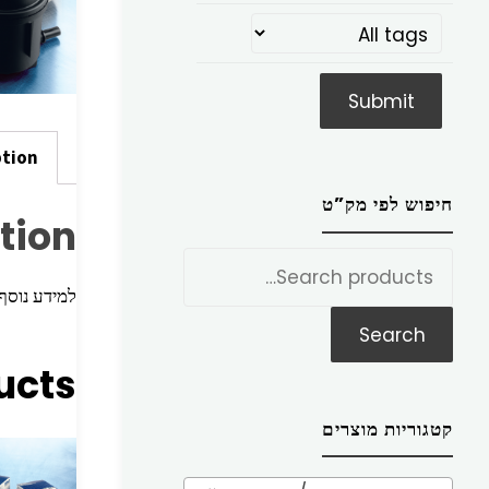
ption
חיפוש לפי מק”ט
tion
חפש
את:
למידע נוסף הכניסו מק”ט ז
Search
ucts
קטגוריות מוצרים