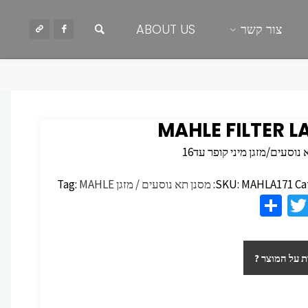
חיפוש
צור קשר
ABOUT US
MAHLE FILTER LA
נוסעים/מזגן מיני קופר עד16
Ca
MAHLA171
SKU:
מסנן תא נוסעים / מזגן
MAHLE
Tag:
S
T
F
h
wi
c
ar
tt
 על המוצר ?
e
er