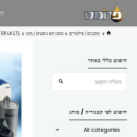
לגו
פרומט
אתר
דף
תוכן
פרומט
החדש
בית
מסננים / פילטרים
מסנן תא נוסעים / מזגן
TER LA 171
חיפוש כללי באתר
חפש
חיפוש
את:
חיפוש לפי קטגוריה / מותג