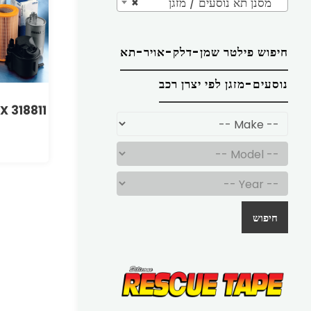
מסנן תא נוסעים / מזגן
×
חיפוש פילטר שמן-דלק-אויר-תא
נוסעים-מזגן לפי יצרן רכב
X 318811
חיפוש