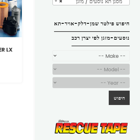
מסנן תא נוסעים / מזגן
×
חיפוש פילטר שמן-דלק-אויר-תא
נוסעים-מזגן לפי יצרן רכב
ER LX
חיפוש