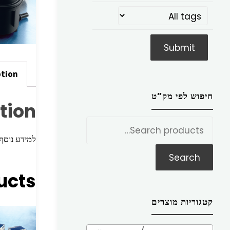
ption
חיפוש לפי מק”ט
tion
חפש
את:
למידע נוסף הכניסו מק”ט ז
Search
ucts
קטגוריות מוצרים