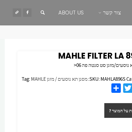
חיפוש
צור קשר
ABOUT US
MAHLE FILTER LA 
נוסעים/מזגן סט סנטה פה 06<
Ca
MAHLA896S
SKU:
מסנן תא נוסעים / מזגן
MAHLE
Tag:
S
T
F
h
wi
c
ar
tt
 על המוצר ?
e
er