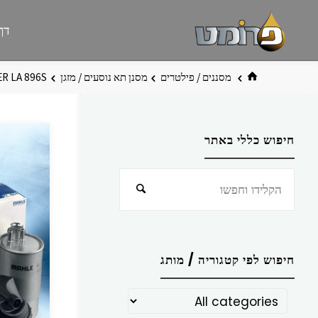
לגו
פרומט
אתר
דף
תוכן
פרומט
החדש
בית
מסננים / פילטרים
מסנן תא נוסעים / מזגן
ER LA 896S
חיפוש כללי באתר
חפש
חיפוש
את:
חיפוש לפי קטגוריה / מותג