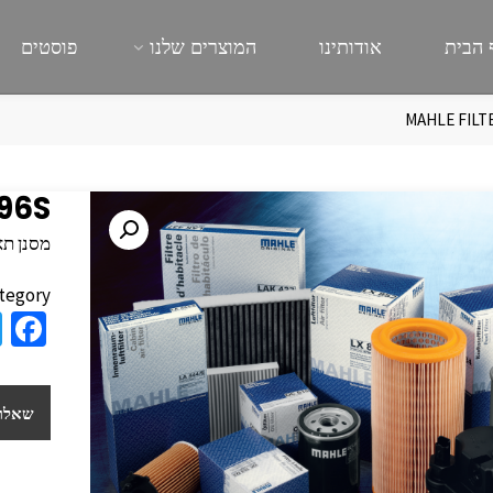
 הבית
אודותינו
המוצרים שלנו
פוסטים
MAHLE FILT
896S
מסנן תא 
tegory:
a
e
b
שאלות
o
o