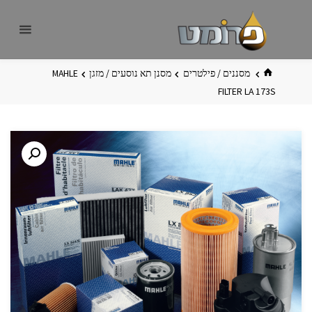
לגו
פרומט
אתר
תוכן
פרומט
החדש
בית
מסננים / פילטרים
מסנן תא נוסעים / מזגן
MAHLE
FILTER LA 173S