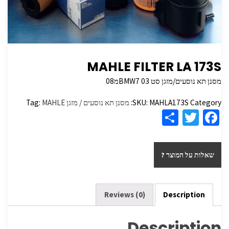
MAHLE FILTER LA 173S
מסנן תא נוסעים/מזגן סט BMW7 03מ08
Category:
MAHLA173S
SKU:
מסנן תא נוסעים / מזגן
MAHLE
Tag:
S
T
Fa
h
wi
ce
ar
tt
b
שאלות על המוצר ?
e
er
o
o
k
Reviews (0)
Description
Description