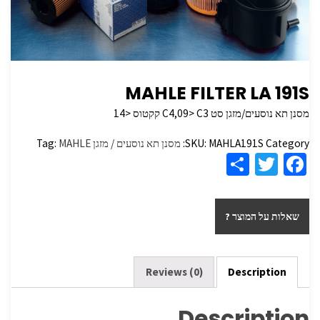
MAHLE FILTER LA 191S
מסנן תא נוסעים/מזגן סט C4,09> C3 קקטוס <14
Category:
MAHLA191S
SKU:
מסנן תא נוסעים / מזגן
MAHLE
Tag:
S
T
Fa
h
wi
ce
ar
tt
b
שאלות על המוצר ?
e
er
o
o
k
Reviews (0)
Description
Description