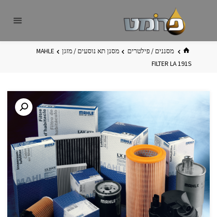
לגו
פרומט
אתר
תוכן
פרומט
החדש
בית
מסננים / פילטרים
מסנן תא נוסעים / מזגן
MAHLE
FILTER LA 191S