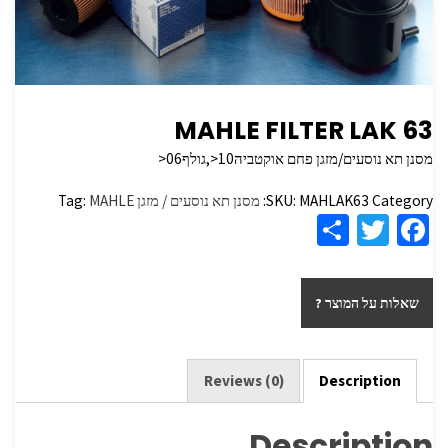
MAHLE FILTER LAK 63
מסנן תא נוסעים/מזגן פחם אוקטביה10<,גולף06<
Category:
MAHLAK63
SKU:
מסנן תא נוסעים / מזגן
MAHLE
Tag:
S
T
Fa
h
wi
ce
ar
tt
b
שאלות על המוצר ?
e
er
o
o
k
Reviews (0)
Description
Description