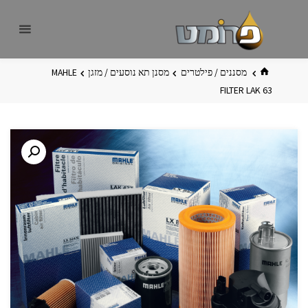
לגו
פרומט
אתר
תוכן
פרומט
החדש
בית
מסננים / פילטרים
מסנן תא נוסעים / מזגן
MAHLE
FILTER LAK 63