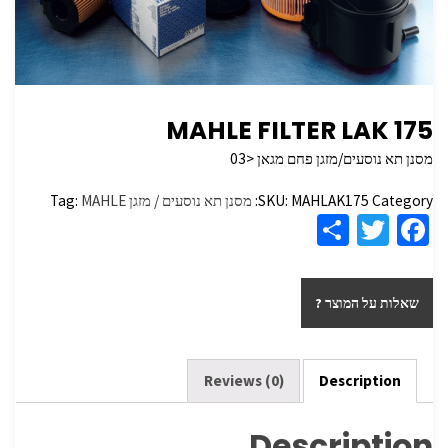
MAHLE FILTER LAK 175
מסנן תא נוסעים/מזגן פחם מגאן <03
Category:
MAHLAK175
SKU:
מסנן תא נוסעים / מזגן
MAHLE
Tag:
S
T
Fa
h
wi
ce
ar
tt
b
שאלות על המוצר ?
e
er
o
o
k
Reviews (0)
Description
Description