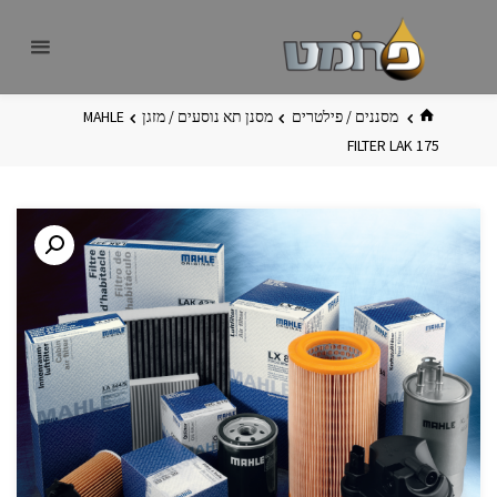
לגו
פרומט
אתר
תוכן
פרומט
החדש
בית
מסננים / פילטרים
מסנן תא נוסעים / מזגן
MAHLE
FILTER LAK 175