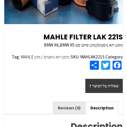
MAHLE FILTER LAK 221S
מסנן תא נוסעים/מזגן פחם סט BMW X6,BMW X5
Category:
MAHLAK221S
SKU:
מסנן תא נוסעים / מזגן
MAHLE
Tag:
S
T
Fa
h
wi
ce
ar
tt
b
שאלות על המוצר ?
e
er
o
o
k
Reviews (0)
Description
Description