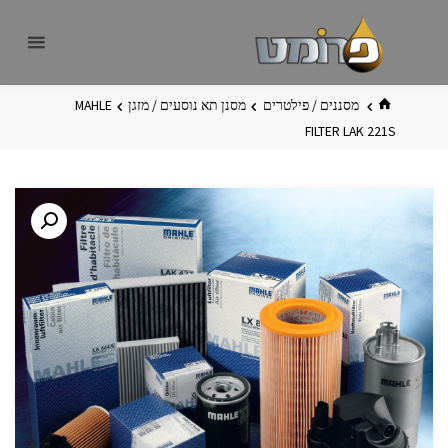
לגו
פרומט
אתר
תוכן
פרומט
החדש
בית
מסננים / פילטרים
מסנן תא נוסעים / מזגן
MAHLE
FILTER LAK 221S