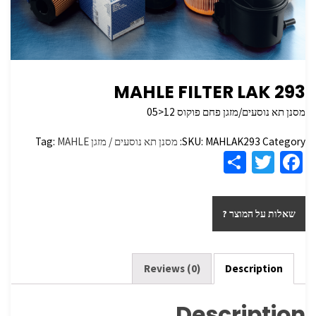
MAHLE FILTER LAK 293
מסנן תא נוסעים/מזגן פחם פוקוס 12<05
Category:
MAHLAK293
SKU:
מסנן תא נוסעים / מזגן
MAHLE
Tag:
S
T
Fa
h
wi
ce
ar
tt
b
שאלות על המוצר ?
e
er
o
o
k
Reviews (0)
Description
Description