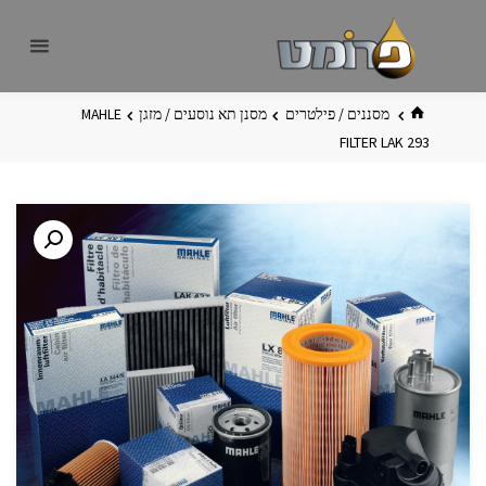
לגו
פרומט
אתר
תוכן
פרומט
החדש
בית
מסננים / פילטרים
מסנן תא נוסעים / מזגן
MAHLE
FILTER LAK 293