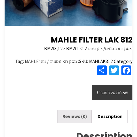
MAHLE FILTER LAK 812
מסנן תא נוסעים/מזגן פחם BMW3,12> BMW1 <12
Category:
MAHLAK812
SKU:
מסנן תא נוסעים / מזגן
MAHLE
Tag:
S
T
Fa
h
wi
ce
ar
tt
b
שאלות על המוצר ?
e
er
o
o
k
Reviews (0)
Description
Description