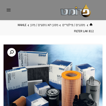
לגו
פרומט
אתר
תוכן
פרומט
החדש
בית
מסננים / פילטרים
מסנן תא נוסעים / מזגן
MAHLE
FILTER LAK 812