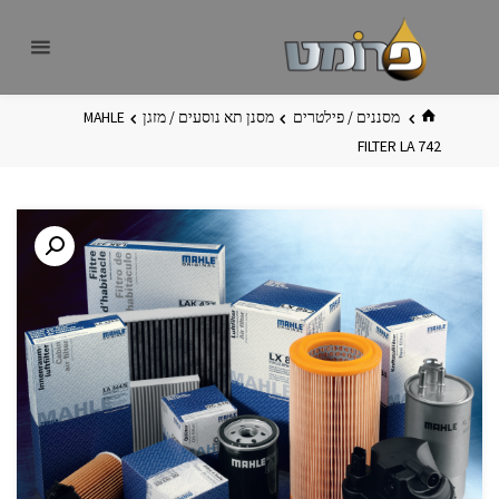
לגו
פרומט
אתר
תוכן
פרומט
החדש
בית
מסננים / פילטרים
מסנן תא נוסעים / מזגן
MAHLE
FILTER LA 742