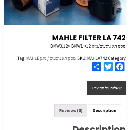
MAHLE FILTER LA 742
מסנן תא נוסעים/מזגן BMW3,12> BMW1 <12
Category:
MAHLA742
SKU:
מסנן תא נוסעים / מזגן
MAHLE
Tag:
S
T
Fa
h
wi
ce
ar
tt
b
שאלות על המוצר ?
e
er
o
o
k
Reviews (0)
Description
Description