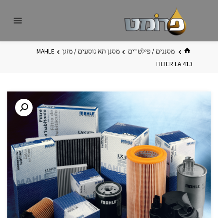
לגו
פרומט
אתר
תוכן
פרומט
החדש
בית
מסננים / פילטרים
מסנן תא נוסעים / מזגן
MAHLE
FILTER LA 413