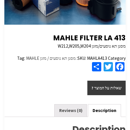
MAHLE FILTER LA 413
מסנן תא נוסעים/מזגן W212,W205,W204
Category:
MAHLA413
SKU:
מסנן תא נוסעים / מזגן
MAHLE
Tag:
S
T
Fa
h
wi
ce
ar
tt
b
שאלות על המוצר ?
e
er
o
o
k
Reviews (0)
Description
Description