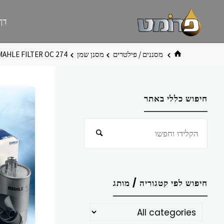
לגו
פרומט
אתר
דף
תוכן
פרומט
החדש
בית
מסננים / פילטרים
מסנן שמן
MAHLE FILTER OC 274
חיפוש כללי באתר
חפש
חיפוש
את:
חיפוש לפי קטגוריה / מותג