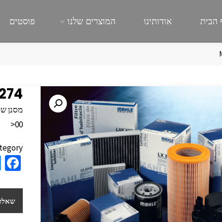
 הבית
אודותינו
המוצרים שלנו
פוסטים
 274
00<
tegory:
a
e
b
שאלות
o