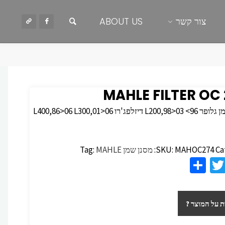
חיפוש
צור קשר
ABOUT US
MAHLE FILTER OC
מסנן שמן גלופר L200,98>03 <96 דיזלפג'רו L400,86>06 L300,01>06
Ca
MAHOC274
SKU:
מסנן שמן
MAHLE
Tag:
S
T
F
h
wi
c
ar
tt
 על המוצר ?
e
er