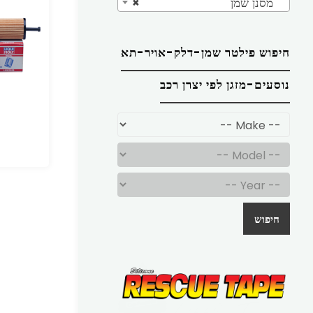
מסנן שמן
×
חיפוש פילטר שמן-דלק-אויר-תא
נוסעים-מזגן לפי יצרן רכב
חיפוש