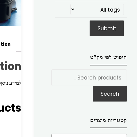
ption
חיפוש לפי מק”ט
tion
חפש
את:
למידע נוסף הכניסו מק”ט ז
Search
ucts
קטגוריות מוצרים