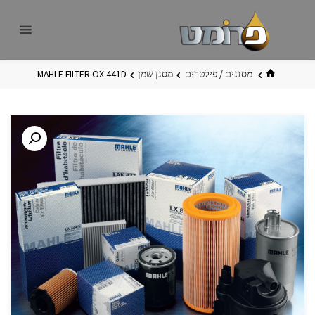
לגו
פרומט
אתר
תוכן
פרומט
החדש
בית
מסננים / פילטרים
מסנן שמן
MAHLE FILTER OX 441D