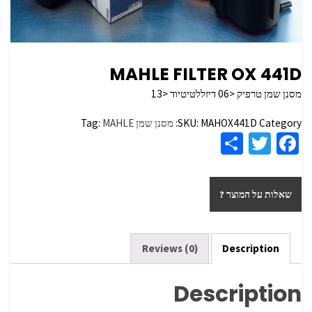
MAHLE FILTER OX 441D
מסנן שמן טרפיק <06 דיזללטיטיוד <13
Category:
MAHOX441D
SKU:
מסנן שמן
MAHLE
Tag:
S
T
Fa
h
wi
ce
ar
tt
b
שאלות על המוצר ?
e
er
o
o
k
Reviews (0)
Description
Description