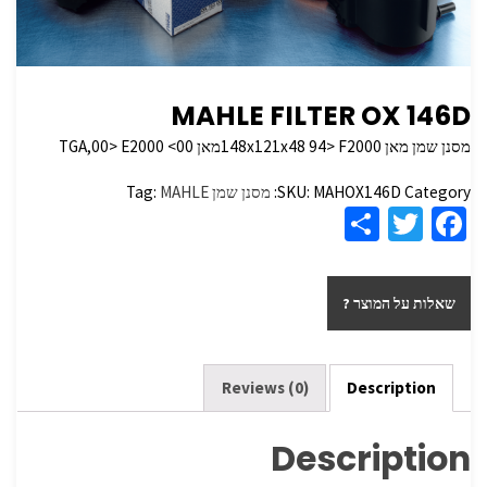
MAHLE FILTER OX 146D
מסנן שמן מאן 148x121x48 94> F2000מאן TGA,00> E2000 <00
Category:
MAHOX146D
SKU:
מסנן שמן
MAHLE
Tag:
S
T
Fa
h
wi
ce
ar
tt
b
שאלות על המוצר ?
e
er
o
o
k
Reviews (0)
Description
Description