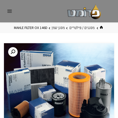
לגו
פרומט
אתר
תוכן
פרומט
החדש
בית
מסננים / פילטרים
מסנן שמן
MAHLE FILTER OX 146D