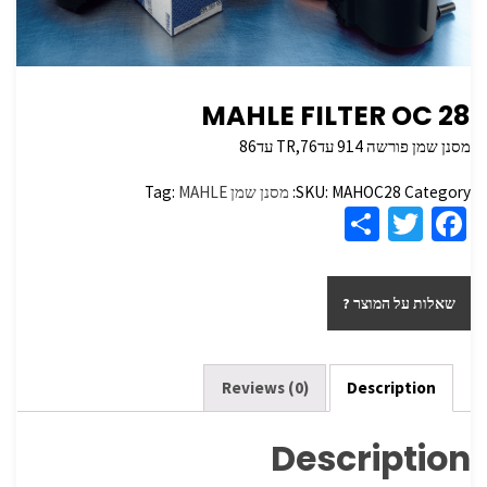
MAHLE FILTER OC 28
מסנן שמן פורשה 914 עדTR,76 עד86
Category:
MAHOC28
SKU:
מסנן שמן
MAHLE
Tag:
S
T
Fa
h
wi
ce
ar
tt
b
שאלות על המוצר ?
e
er
o
o
k
Reviews (0)
Description
Description