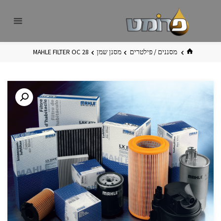
לגו
פרומט
אתר
תוכן
פרומט
החדש
בית
מסננים / פילטרים
מסנן שמן
MAHLE FILTER OC 28