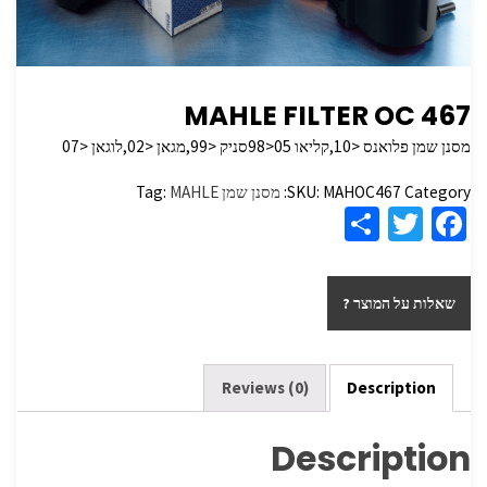
MAHLE FILTER OC 467
מסנן שמן פלואנס <10,קליאו 05<98סניק <99,מגאן <02,לוגאן <07
Category:
MAHOC467
SKU:
מסנן שמן
MAHLE
Tag:
S
T
Fa
h
wi
ce
ar
tt
b
שאלות על המוצר ?
e
er
o
o
k
Reviews (0)
Description
Description