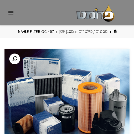
לגו
פרומט
אתר
תוכן
פרומט
החדש
בית
מסננים / פילטרים
מסנן שמן
MAHLE FILTER OC 467