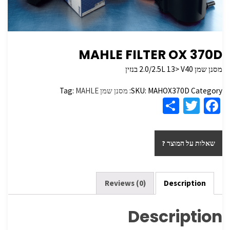
MAHLE FILTER OX 370D
מסנן שמן 2.0/2.5L 13> V40 בנזין
Category:
MAHOX370D
SKU:
מסנן שמן
MAHLE
Tag:
S
T
Fa
h
wi
ce
ar
tt
b
שאלות על המוצר ?
e
er
o
o
k
Reviews (0)
Description
Description