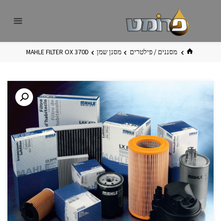
לגו
פרומט
אתר
תוכן
פרומט
החדש
בית
מסננים / פילטרים
מסנן שמן
MAHLE FILTER OX 370D