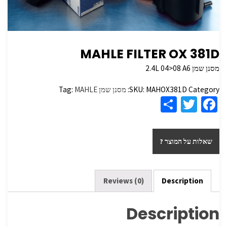
MAHLE FILTER OX 381D
מסנן שמן 2.4L 04>08 A6
Category:
MAHOX381D
SKU:
מסנן שמן
MAHLE
Tag:
S
T
Fa
h
wi
ce
ar
tt
b
שאלות על המוצר ?
e
er
o
o
k
Reviews (0)
Description
Description