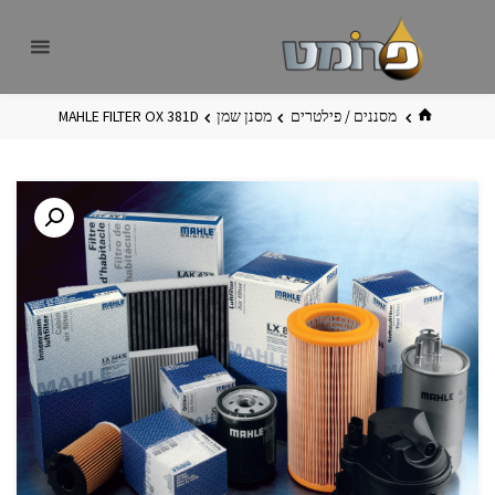
לגו
פרומט
אתר
תוכן
פרומט
החדש
בית
מסננים / פילטרים
מסנן שמן
MAHLE FILTER OX 381D