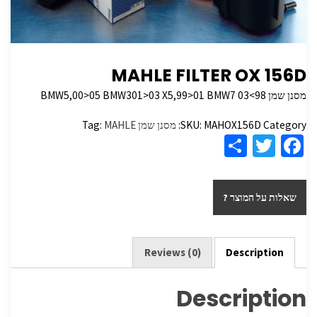
MAHLE FILTER OX 156D
מסנן שמן BMW5,00>05 BMW301>03 X5,99>01 BMW7 03<98
Category:
MAHOX156D
SKU:
מסנן שמן
MAHLE
Tag:
S
T
Fa
h
wi
ce
ar
tt
b
שאלות על המוצר ?
e
er
o
o
k
Reviews (0)
Description
Description