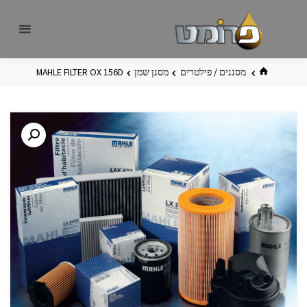
לגו
פרומט
אתר
תוכן
פרומט
החדש
בית
מסננים / פילטרים
מסנן שמן
MAHLE FILTER OX 156D