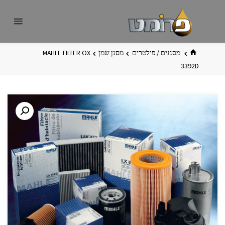
לגו
פרומט
אתר
תוכן
פרומט
החדש
בית
מסננים / פילטרים
מסנן שמן
MAHLE FILTER OX
3392D