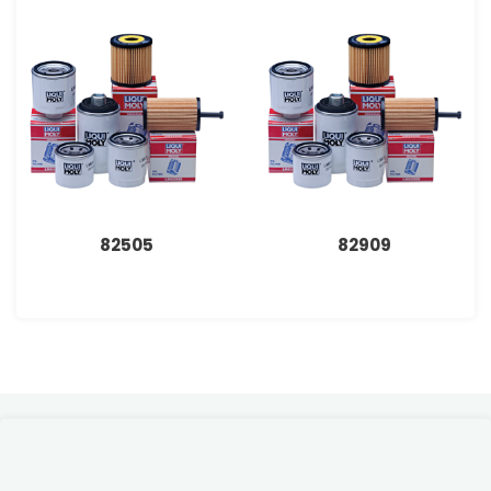
82505
82909