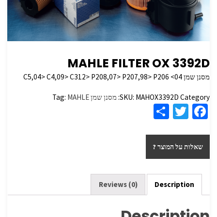
MAHLE FILTER OX 3392D
מסנן שמן C5,04> C4,09> C312> P208,07> P207,98> P206 <04
Category:
MAHOX3392D
SKU:
מסנן שמן
MAHLE
Tag:
S
T
Fa
h
wi
ce
ar
tt
b
שאלות על המוצר ?
e
er
o
o
k
Reviews (0)
Description
Description