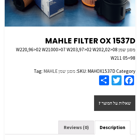
MAHLE FILTER OX 1537D
מסנן שמן W220,96>02 W21000>07 W203,97>02 W202,02>08
W211 05<98
Category:
MAHOX1537D
SKU:
מסנן שמן
MAHLE
Tag:
S
T
Fa
h
wi
ce
ar
tt
b
שאלות על המוצר ?
e
er
o
o
k
Reviews (0)
Description