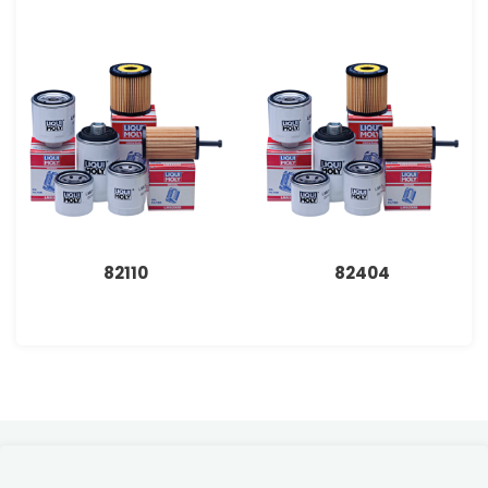
82110
82404