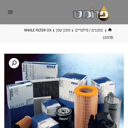
לגו
פרומט
אתר
תוכן
פרומט
החדש
בית
מסננים / פילטרים
מסנן שמן
MAHLE FILTER OX
1537D