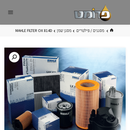
לגו
פרומט
אתר
תוכן
פרומט
החדש
בית
מסננים / פילטרים
מסנן שמן
MAHLE FILTER OX 814D