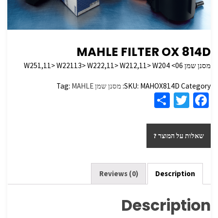
MAHLE FILTER OX 814D
מסנן שמן W251,11> W22113> W222,11> W212,11> W204 <06
Category:
MAHOX814D
SKU:
מסנן שמן
MAHLE
Tag:
S
T
Fa
h
wi
ce
ar
tt
b
שאלות על המוצר ?
e
er
o
o
k
Reviews (0)
Description
Description