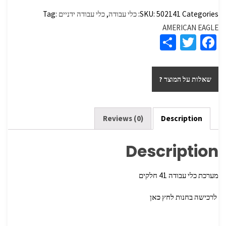
Categories:
502141
SKU:
כלי עבודה
,
כלי עבודה ידניים
Tag:
AMERICAN EAGLE
S
T
Fa
h
wi
ce
ar
tt
b
שאלות על המוצר ?
e
er
o
o
k
Reviews (0)
Description
Description
מערכת כלי עבודה 41 חלקים
לרכישה בחנות
לחץ כאן