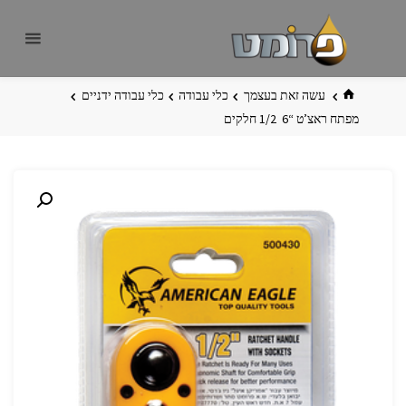
לגו
פרומט
אתר
תוכן
פרומט
החדש
בית
עשה זאת בעצמך
כלי עבודה
כלי עבודה ידניים
מפתח ראצ’ט “6 ‏ 1/2 חלקים