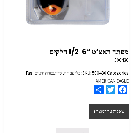
מפתח ראצ’ט “6 ‏ 1/2 חלקים
500430
Categories:
500430
SKU:
כלי עבודה
,
כלי עבודה ידניים
Tag:
AMERICAN EAGLE
S
T
Fa
h
wi
ce
ar
tt
b
שאלות על המוצר ?
e
er
o
o