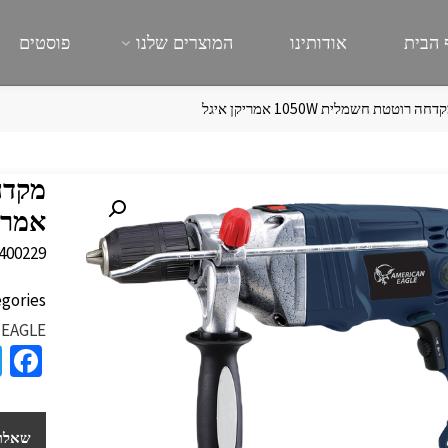
 הבית
אודותינו
המוצרים שלנו
פוסטים
חה רוטטת חשמלית 1050W אמריקן איגל
אמריק
400229
gories:
 EAGLE
a
e
b
שאלות