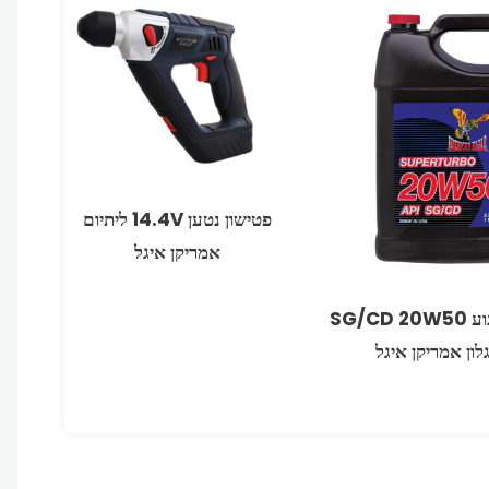
פטישון נטען 14.4V ליתיום
אמריקן איגל
שמן מנוע ‏20W50 ‏SG/CD
גלון אמריקן איגל