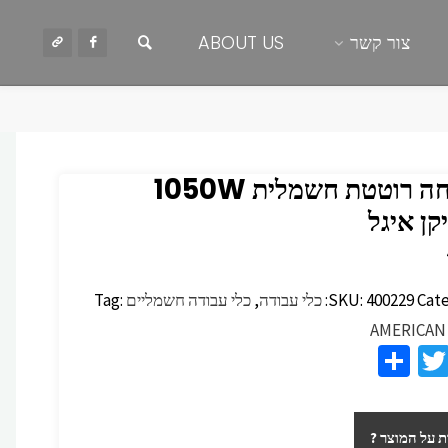
חיפוש
צור קשר
ABOUT US
מקדחה רוטטת חשמלית 1050W
ן איגל
Cate
400229
SKU:
כלי עבודה
,
כלי עבודה חשמליים
Tag:
AMERICAN
S
T
F
h
wi
c
ar
tt
 על המוצר ?