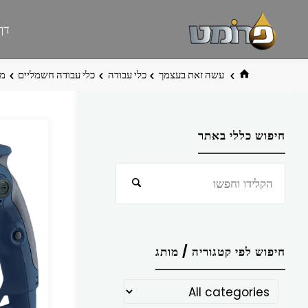
לגו
פרומט
אתר
דף
תוכן
פרומט
החדש
בית
עשה זאת בעצמך
כלי עבודה
כלי עבודה חשמליים
מקד
חיפוש כללי באתר
חפש
חיפוש
את:
חיפוש לפי קטגוריה / מותג