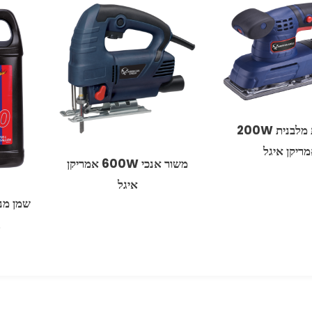
מלטשת מלבנית 200W
ריקן איגל
משור אנכי 600W אמריקן
איגל
‏