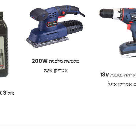
מלטשת מלבנית 200W
אמריקן איגל
מברגה/מקדחה נטענת 18V
ם אמריקן איגל
נוזל DEX 3 ‏1 ‏QT אמריקן איגל