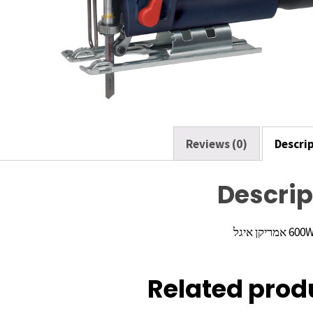
o
k
Reviews (0)
Descri
Descrip
Related prod