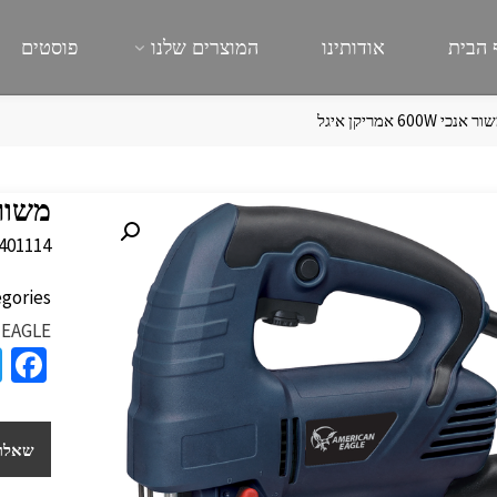
 הבית
אודותינו
המוצרים שלנו
פוסטים
 אנכי 600W אמריקן איגל
משור אנכי W
401114
gories:
 EAGLE
a
e
b
שאלות
o