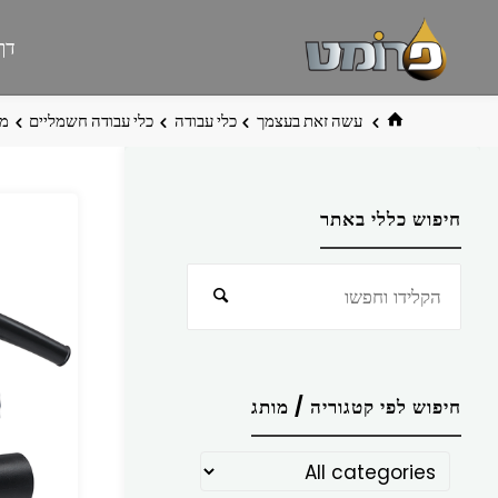
לגו
פרומט
אתר
דף
תוכן
פרומט
החדש
בית
עשה זאת בעצמך
כלי עבודה
כלי עבודה חשמליים
משור
חיפוש כללי באתר
חפש
חיפוש
את:
חיפוש לפי קטגוריה / מותג