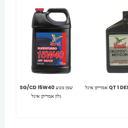
שמן מנוע W40‏15 ‏SG/CD
גלון אמריקן איגל