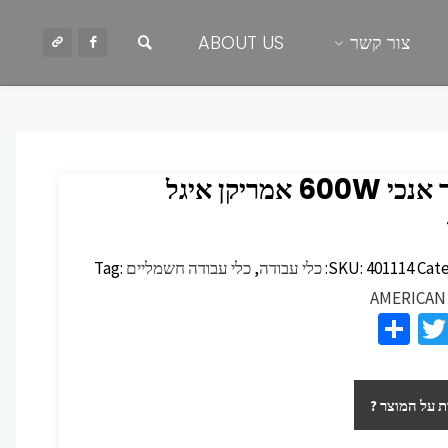
חיפוש
צור קשר
ABOUT US
600 אמריקן איגל
Cate
401114
SKU:
כלי עבודה
,
כלי עבודה חשמליים
Tag:
AMERICAN
S
T
F
h
wi
c
ar
tt
 על המוצר ?
e
er