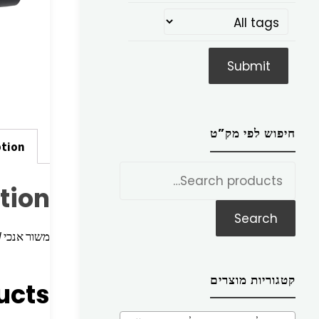
חיפוש לפי מק”ט
ption
חפש
tion
את:
Search
משור אנכי 600W אמריקן איגל
קטגוריות מוצרים
ucts