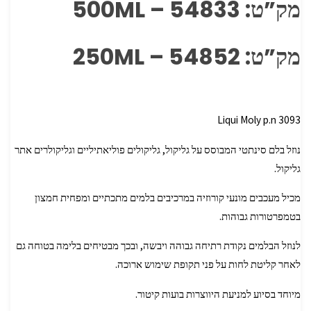
מק”ט: 54833 – 500ML
מק”ט: 54852 – 250ML
Liqui Moly p.n 3093
נוזל בלם סינתטי המבוסס על גליקול, גליקולים פוליאתיליים וגליקולרים אתר
גליקול.
מכיל מעכבים מונעי קורוזיה במרכיבים בלמים מתכתיים ומפחית חמצון
בטמפרטורות גבוהות.
לנוזל הבלמים נקודת רתיחה גבוהה ויבשה, ובכך מבטיחים בלימה בטוחה גם
לאחר קליטת לחות על פני תקופת שימוש ארוכה.
מיוחד בסיוע למניעת היווצרות בועות קיטור.