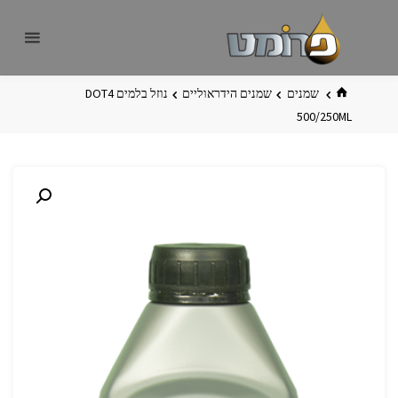
לגו
פרומט
אתר
תוכן
פרומט
החדש
בית
שמנים
שמנים הידראוליים
נוזל בלמים DOT4
500/250ML