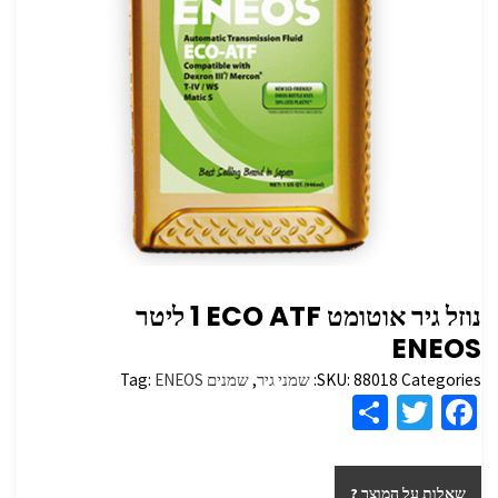
נוזל גיר אוטומט ‏ECO ATF‏ 1 ליטר‏
ENEOS
Categories:
88018
SKU:
שמני גיר
,
שמנים
ENEOS
Tag:
S
T
Fa
h
wi
ce
ar
tt
b
שאלות על המוצר ?