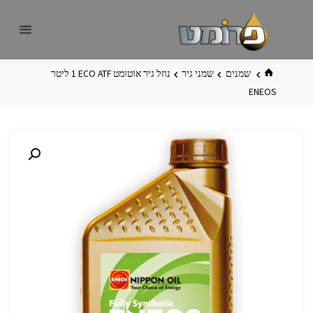
לגו
פרומט
אתר
תוכן
פרומט
החדש
בית
שמנים
שמני גיר
נוזל גיר אוטומט ‏ECO ATF‏ 1 ליטר‏
ENEOS