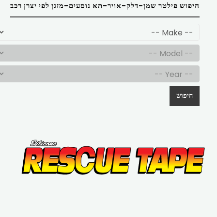
חיפוש פילטר שמן-דלק-אויר-תא נוסעים-מזגן לפי יצרן רכב
חיפוש