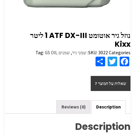
נוזל גיר אוטומט ATF DX-III ‏1 ליטר
Categories:
3022
SKU:
שמני גיר
,
שמנים
GS OIL
Tag:
S
T
Fa
h
wi
ce
ar
tt
b
שאלות על המוצר ?
e
er
o
o
k
Reviews (0)
Description
Description