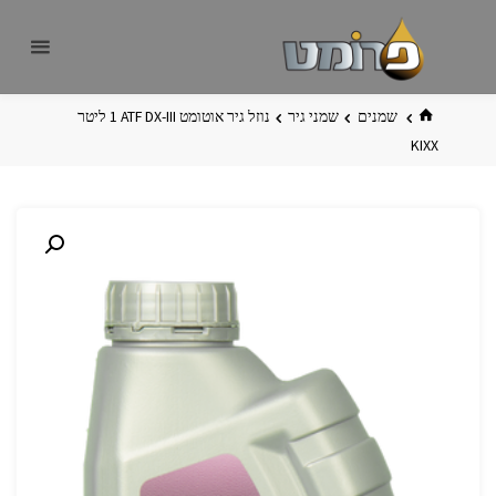
לגו
פרומט
אתר
תוכן
פרומט
החדש
בית
שמנים
שמני גיר
נוזל גיר אוטומט ATF DX-III ‏1 ליטר