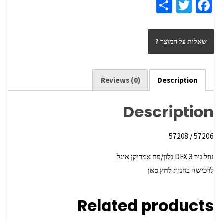
S
T
Fa
h
wi
ce
ar
tt
b
שאלות על המוצר ?
e
er
o
o
k
Reviews (0)
Description
Description
57206 / 57208
נוזל גיר DEX 3 גלון/פח אמריקן איגל
לרכישה בחנות
לחץ כאן
Related products