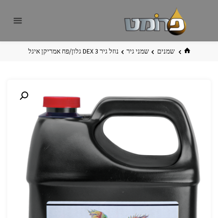
לגו
פרומט
אתר
תוכן
פרומט
החדש
בית
שמנים
שמני גיר
נוזל גיר DEX 3 גלון/פח אמריקן איגל