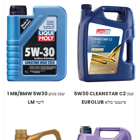
שמן 5W30 CLEANSTAR C2
שמן מנוע ‏‏5W30 ‏MB/BMW‏ 1
סינטטי מלא EUROLUB
ליטר LM