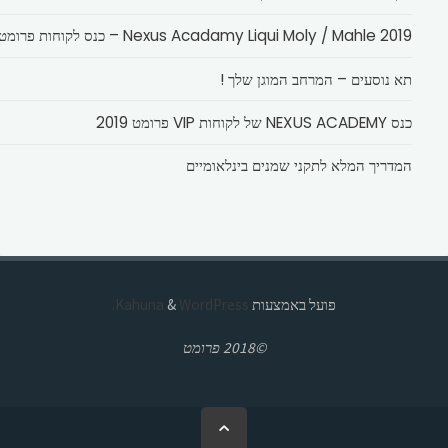
Nexus Acadamy Liqui Moly / Mahle 2019 – כנס לקוחות פרומט
תא נוסעים – המרחב המוגן שלך !
כנס NEXUS ACADEMY של לקוחות VIP פרומט 2019
המדריך המלא לתקני שמנים בינלאומיים
פועל באמצעות
Kahuna
WordPress.
&
©2018 פרומט
בחזרה