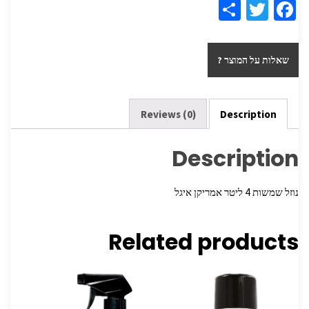
S
T
Fa
h
wi
ce
ar
tt
b
שאלות על המוצר ?
e
er
o
o
k
Reviews (0)
Description
Description
נוזל שמשות 4 ליטר אמריקן איגל
Related products