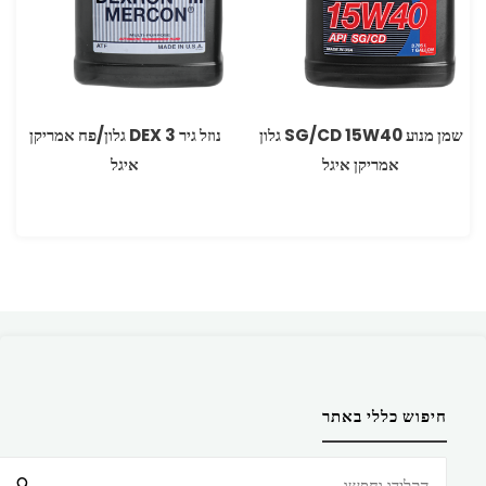
שמן מנוע W40‏15 ‏SG/CD גלון
נוזל גיר DEX 3 גלון/פח אמריקן
אמריקן איגל
איגל
חיפוש כללי באתר
חיפוש