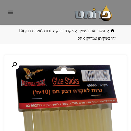
לגו
פרומט
אתר
תוכן
פרומט
החדש
בית
עשה זאת בעצמך
אקדחי דבק
נרות לאקדח דבק (10
יח’ בשקית) אמריקן איגל