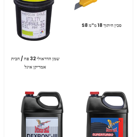
סכין חיתוך 18 מ”מ S8
שמן הדראולי 32 פח / חבית
אמריקן איגל