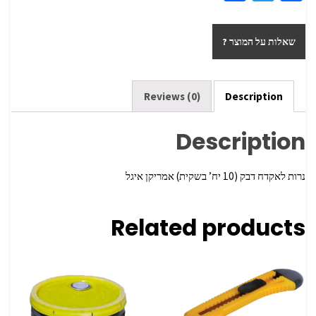
h
wi
ce
ar
tt
b
שאלות על המוצר ?
e
er
o
o
k
Reviews (0)
Description
Description
נרות לאקדח דבק (10 יח’ בשקית) אמריקן איגל
Related products