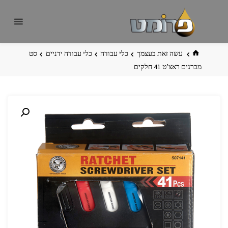
לגו
פרומט
אתר
תוכן
פרומט
החדש
בית
עשה זאת בעצמך
כלי עבודה
כלי עבודה ידניים
סט
מברגים ראצ’ט 41 חלקים