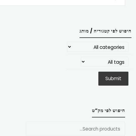
חיפוש לפי קטגוריה / מותג
חיפוש לפי מק”ט
חפש
את: