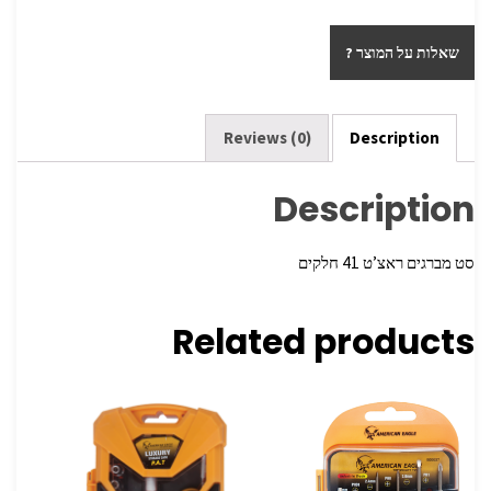
h
wi
ce
ar
tt
b
שאלות על המוצר ?
e
er
o
o
k
Reviews (0)
Description
Description
סט מברגים ראצ’ט 41 חלקים
Related products