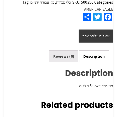
Categories:
500350
SKU:
כלי עבודה
,
כלי עבודה ידניים
Tag:
AMERICAN EAGLE
S
T
Fa
h
wi
ce
ar
tt
b
שאלות על המוצר ?
e
er
o
o
k
Reviews (0)
Description
Description
סט מברגי שען 6 חלקים
Related products