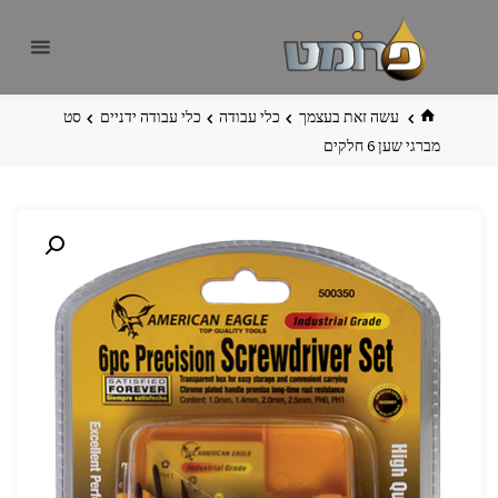
לגו
פרומט
אתר
תוכן
פרומט
החדש
בית
עשה זאת בעצמך
כלי עבודה
כלי עבודה ידניים
סט
מברגי שען 6 חלקים