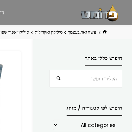
לגו
פרומט
אתר
דף
תוכן
פרומט
החדש
בית
עשה זאת בעצמך
סיליקון ואקרילית
סיליקון אפור שפופ
חיפוש כללי באתר
חפש
חיפוש
את:
חיפוש לפי קטגוריה / מותג