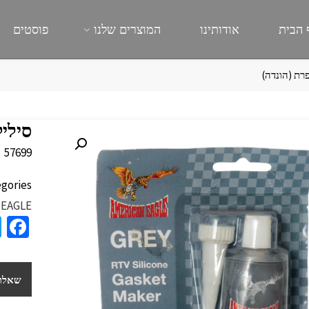
 הבית
אודותינו
המוצרים שלנו
פוסטים
רת (הונדה)
סילי
57699
gories:
 EAGLE
a
e
b
שאלות
o