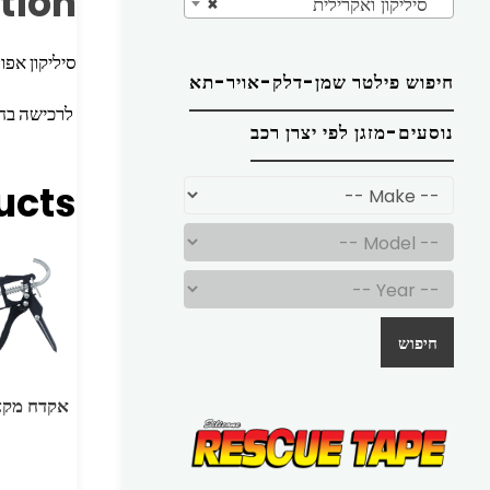
tion
סיליקון ואקרילית
×
סיליקון אפו
חיפוש פילטר שמן-דלק-אויר-תא
לרכישה בח
נוסעים-מזגן לפי יצרן רכב
ucts
חיפוש
אקדח מקצו