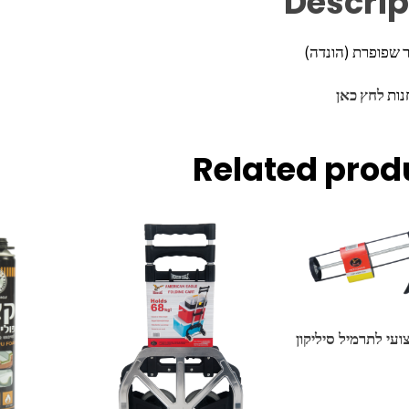
Descrip
ר שפופרת (הונדה)
נות
לחץ כאן
Related prod
עי לתרמיל סיליקון