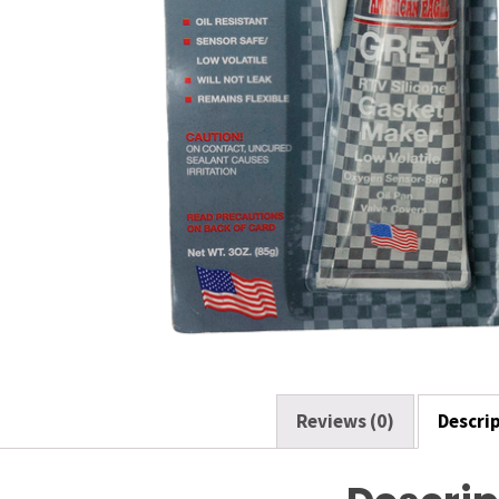
o
k
Reviews (0)
Descri