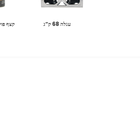
עגלה 68 ק”ג
קצף פול