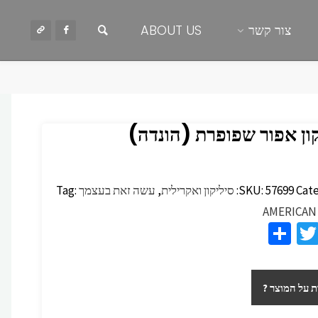
חיפוש
צור קשר
ABOUT US
קון אפור שפופרת (הונדה)
Cate
57699
SKU:
סיליקון ואקרילית
,
עשה זאת בעצמך
Tag:
AMERICAN
S
T
F
h
wi
c
ar
tt
 על המוצר ?
e
er