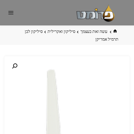
לגו
פרומט
אתר
תוכן
פרומט
החדש
בית
עשה זאת בעצמך
סיליקון ואקרילית
סיליקון לבן
תרמיל אמריקן