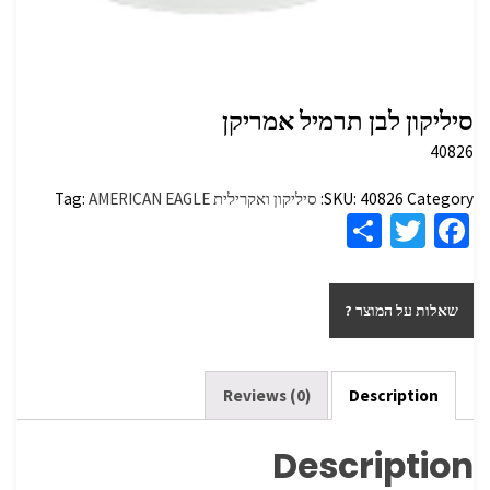
סיליקון לבן תרמיל אמריקן
40826
Category:
40826
SKU:
סיליקון ואקרילית
AMERICAN EAGLE
Tag:
S
T
Fa
h
wi
ce
ar
tt
b
שאלות על המוצר ?
e
er
o
o
k
Reviews (0)
Description
Description