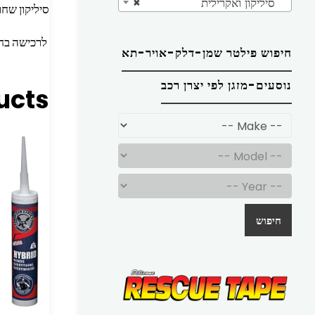
סיליקון ואקרילית
×
סיליקון שח
לרכישה בח
חיפוש פילטר שמן-דלק-אויר-תא
נוסעים-מזגן לפי יצרן רכב
ucts
חיפוש