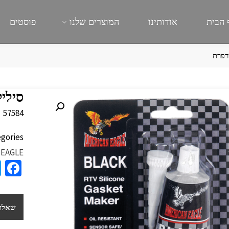
 הבית
אודותינו
המוצרים שלנו
פוסטים
רפרת
סילי
57584
gories:
 EAGLE
a
e
b
שאלות
o