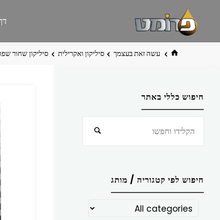
לגו
פרומט
אתר
דף
תוכן
פרומט
החדש
בית
עשה זאת בעצמך
סיליקון ואקרילית
סיליקון שחור שפו
חיפוש כללי באתר
חפש
חיפוש
את:
חיפוש לפי קטגוריה / מותג