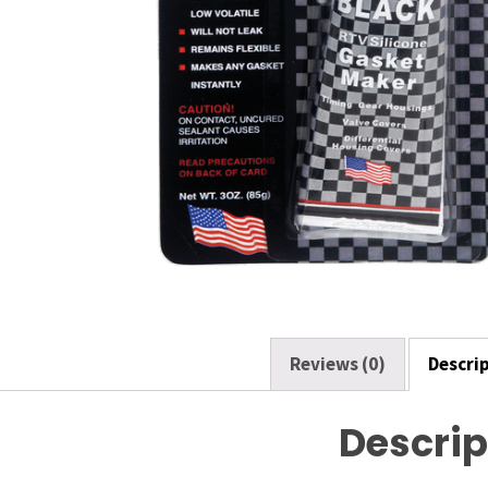
o
k
Reviews (0)
Descri
Descrip