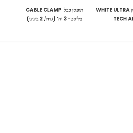
דבק מסטיק WHITE ULTRA
‏תופסן כבל ‏‏ ‏CABLE CLAMP
TECH A
בליסטר 3 יח’ ‏(גדול, 2 בינוני‏)