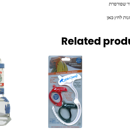
ור שפורפרת
נות
לחץ כאן
Related prod