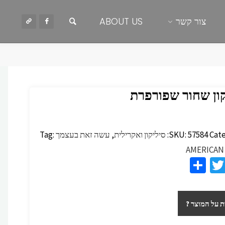
חיפוש
צור קשר
ABOUT US
קון שחור שפורפרת
Cate
57584
SKU:
סיליקון ואקרילית
,
עשה זאת בעצמך
Tag:
AMERICAN
S
T
F
h
wi
c
ar
tt
 על המוצר ?
e
er