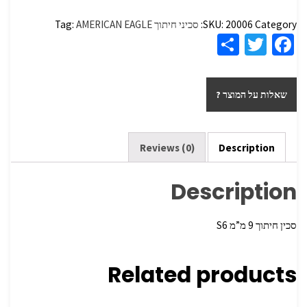
Category:
20006
SKU:
סכיני חיתוך
AMERICAN EAGLE
Tag:
S
T
Fa
h
wi
ce
ar
tt
b
שאלות על המוצר ?
e
er
o
o
k
Reviews (0)
Description
Description
סכין חיתוך 9 מ”מ S6
Related products