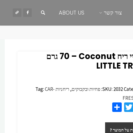
חיפוש
צור קשר
ABOUT US
ספריי ריח ‏Coconut – ‏70 גרם
LITTLE T
Cate
2032
SKU:
פחיות ובקבוקים
,
ריחניות
CAR-
Tag:
FRE
S
T
F
h
wi
c
ar
tt
 על המוצר ?