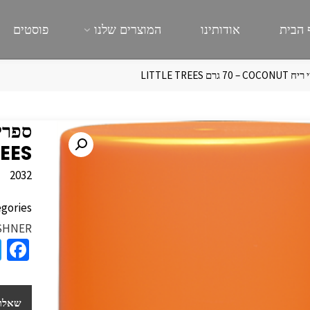
 הבית
אודותינו
המוצרים שלנו
פוסטים
 ‏70 גרם LITTLE TREES
REES
2032
gories:
SHNER
a
e
b
שאלות