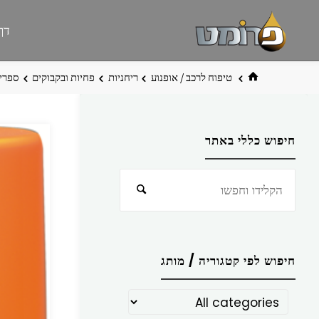
לגו
פרומט
אתר
דף
תוכן
פרומט
החדש
בית
טיפוח לרכב / אופנוע
ריחניות
פחיות ובקבוקים
ספריי ריח ‏COCONUT –
חיפוש כללי באתר
חפש
חיפוש
את:
חיפוש לפי קטגוריה / מותג