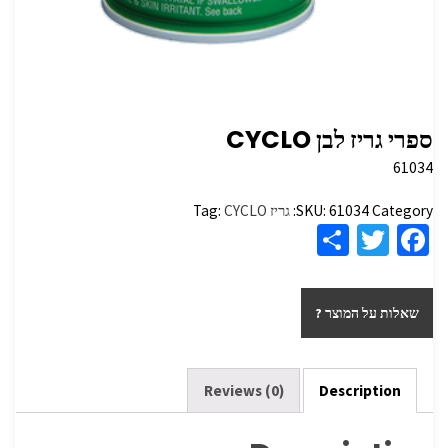
ספרי גריז לבן CYCLO
61034
Category:
61034
SKU:
גריז
CYCLO
Tag:
S
T
Fa
h
wi
ce
ar
tt
b
שאלות על המוצר ?
e
er
o
o
k
Reviews (0)
Description