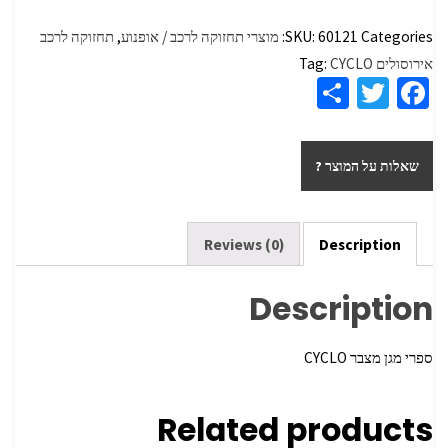
Categories:
60121
SKU:
מוצרי תחזוקה לרכב / אופנוע
,
תחזוקה לרכב
אירוסולים
CYCLO
Tag:
S
T
Fa
h
wi
ce
ar
tt
b
שאלות על המוצר ?
e
er
o
o
k
Reviews (0)
Description
Description
ספרי מגן מצבר CYCLO
Related products