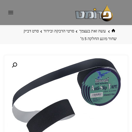
לגו
פרומט
אתר
תוכן
פרומט
החדש
בית
עשה זאת בעצמך
סרטי הדבקה ובידוד
סרט דביק
שחור מונע החלקה 5 מ’