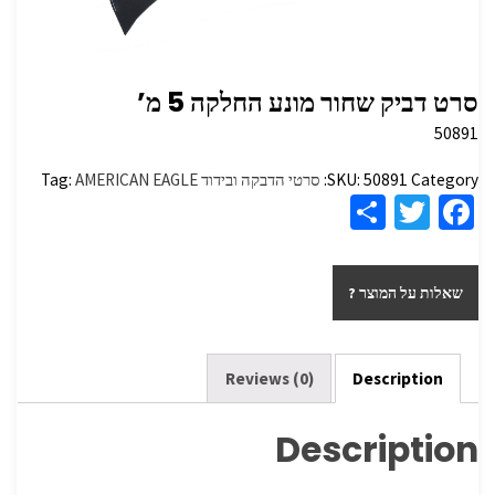
סרט דביק שחור מונע החלקה 5 מ’
50891
Category:
50891
SKU:
סרטי הדבקה ובידוד
AMERICAN EAGLE
Tag:
S
T
Fa
h
wi
ce
ar
tt
b
שאלות על המוצר ?
e
er
o
o
k
Reviews (0)
Description
Description