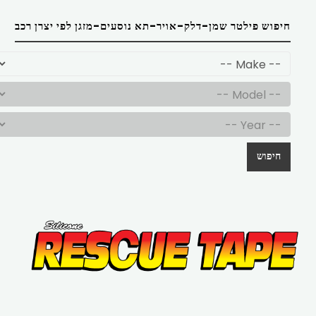
חיפוש פילטר שמן-דלק-אויר-תא נוסעים-מזגן לפי יצרן רכב
חיפוש