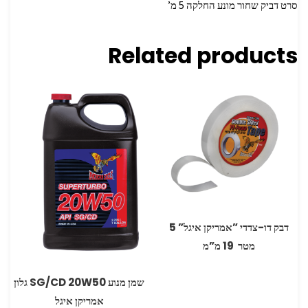
סרט דביק שחור מונע החלקה 5 מ’
Related products
דבק דו-צדדי ‏”אמריקן איגל” 5
מטר ‏ ‏19 מ”מ
שמן מנוע ‏20W50 ‏SG/CD ‏גלון
אמריקן איגל