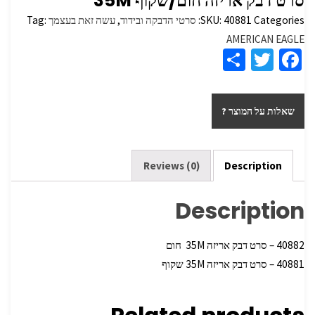
סרט דבק אריזה חום/שקוף 35M
Categories:
40881
SKU:
סרטי הדבקה ובידוד
,
עשה זאת בעצמך
Tag:
AMERICAN EAGLE
S
T
Fa
h
wi
ce
ar
tt
b
שאלות על המוצר ?
e
er
o
o
k
Reviews (0)
Description
Description
40882 – סרט דבק אריזה 35M חום
40881 – סרט דבק אריזה 35M שקוף