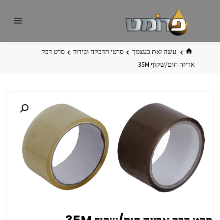
לגו
פרומט
אתר
תוכן
פרומט
החדש
בית
עשה זאת בעצמך
סרטי הדבקה ובידוד
סרט דבק
אריזה חום/שקוף 35M