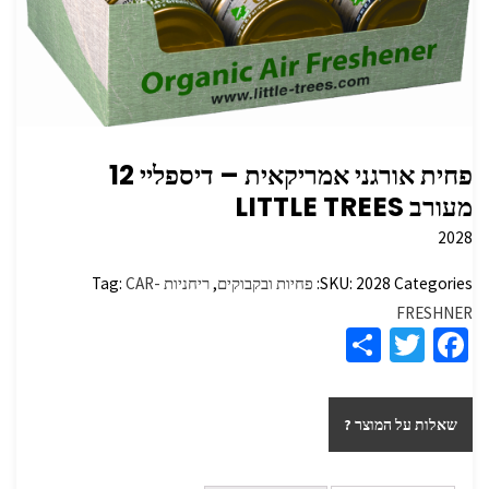
פחית אורגני אמריקאית – דיספליי 12
מעורב LITTLE TREES
2028
Categories:
2028
SKU:
פחיות ובקבוקים
,
ריחניות
CAR-
Tag:
FRESHNER
S
T
Fa
h
wi
ce
ar
tt
b
שאלות על המוצר ?
e
er
o
o