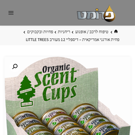
לגו
פרומט
אתר
תוכן
פרומט
החדש
בית
טיפוח לרכב / אופנוע
ריחניות
פחיות ובקבוקים
פחית אורגני אמריקאית – דיספליי 12 מעורב LITTLE TREES