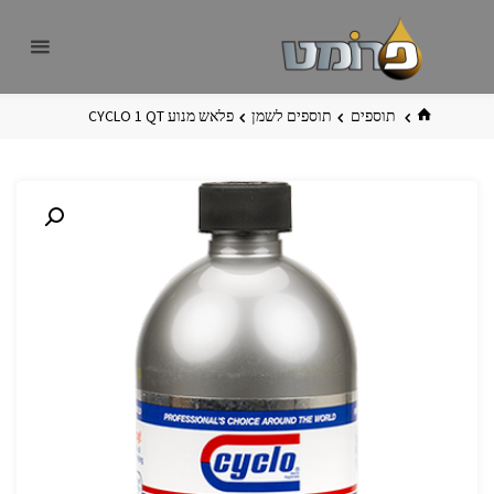
לגו
פרומט
אתר
תוכן
פרומט
החדש
בית
תוספים
תוספים לשמן
פלאש מנוע QT‏ 1 CYCLO