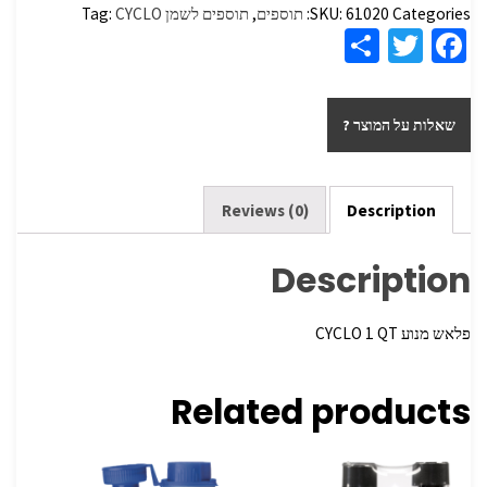
Categories:
61020
SKU:
תוספים
,
תוספים לשמן
CYCLO
Tag:
S
T
Fa
h
wi
ce
ar
tt
b
שאלות על המוצר ?
e
er
o
o
k
Reviews (0)
Description
Description
פלאש מנוע QT‏ 1 CYCLO
Related products