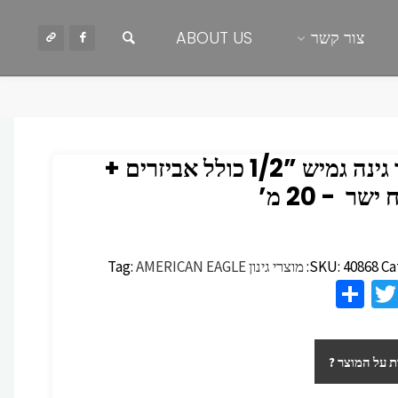
חיפוש
צור קשר
ABOUT US
צינור גינה גמיש ‏”1/2 כולל אביזרים +
ר ‏ ‏- 20 מ’
Ca
40868
SKU:
מוצרי גינון
AMERICAN EAGLE
Tag:
S
T
F
h
wi
c
ar
tt
 על המוצר ?
e
er