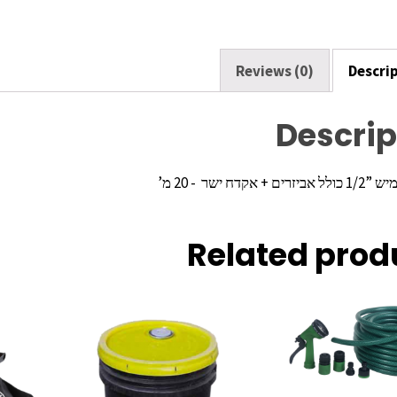
o
k
Reviews (0)
Descri
Descrip
אקדח ישר ‏ ‏- 20 מ’
Related prod