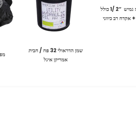
צינור גינה גמיש ‏ ‏”2 /1 כולל
 אקדח רב כיווני ‏
שמן הדראולי 32 פח / חבית
מפוח
אמריקן איגל