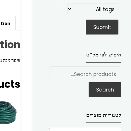
ption
tion
חיפוש לפי מק”ט
צינור גינה גמיש ‏”1/2 כולל אביזרים + 
חפש
את:
ucts
Search
קטגוריות מוצרים