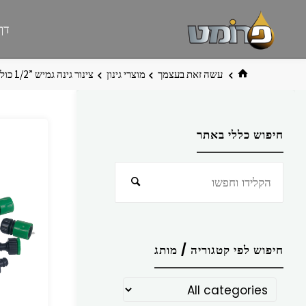
לגו
פרומט
אתר
דף
תוכן
פרומט
החדש
בית
עשה זאת בעצמך
מוצרי גינון
צינור גינה גמיש ‏”1/2 כולל אביזרים + אקדח ישר ‏ ‏- 20 מ’
חיפוש כללי באתר
חפש
חיפוש
את:
חיפוש לפי קטגוריה / מותג