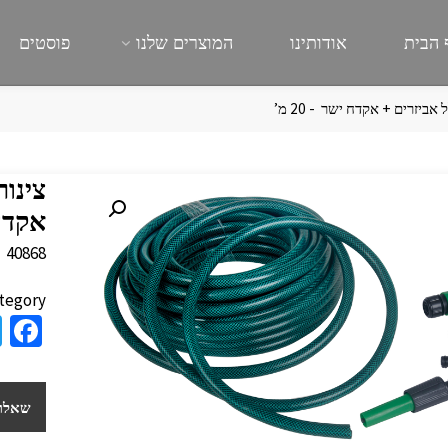
 הבית
אודותינו
המוצרים שלנו
פוסטים
אקדח יש
40868
tegory:
a
e
b
שאלות
o