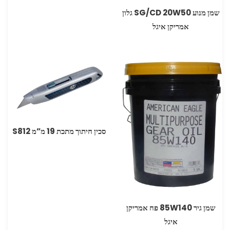
שמן מנוע ‏20W50 ‏SG/CD ‏גלון
אמריקן איגל
סכין חיתוך מתכת 19 מ”מ S812
‏שמן גיר 85W140 פח אמריקן
איגל