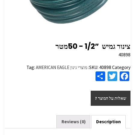
צינור גמיש ‏ ‏”1/2 ‏- 50מטר
40898
Category:
40898
SKU:
מוצרי גינון
AMERICAN EAGLE
Tag:
S
T
Fa
h
wi
ce
ar
tt
b
שאלות על המוצר ?
e
er
o
o
k
Reviews (0)
Description