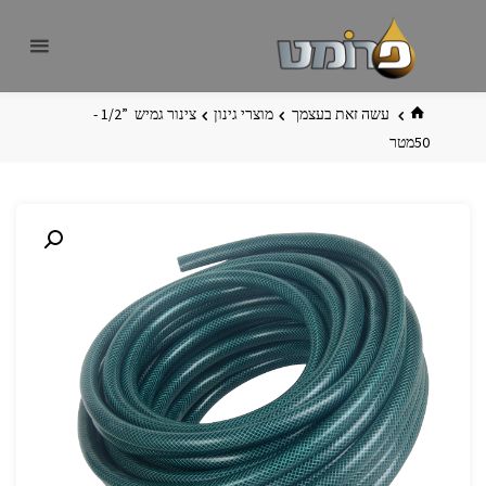
לגו
פרומט
אתר
תוכן
פרומט
החדש
בית
עשה זאת בעצמך
מוצרי גינון
צינור גמיש ‏ ‏”1/2 ‏-
50מטר