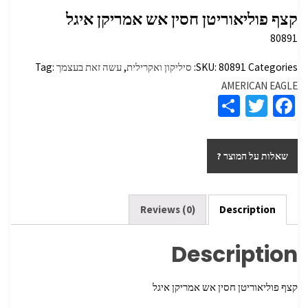
קצף פוליאוריטן חסין אש אמריקן איגל
80891
Categories:
80891
SKU:
סיליקון ואקרילית
,
עשה זאת בעצמך
Tag:
AMERICAN EAGLE
S
T
Fa
h
wi
ce
ar
tt
b
שאלות על המוצר ?
e
er
o
o
k
Reviews (0)
Description
Description
קצף פוליאוריטן חסין אש אמריקן איגל