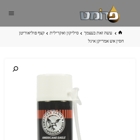
לגו
פרומט
אתר
תוכן
פרומט
החדש
בית
עשה זאת בעצמך
סיליקון ואקרילית
קצף פוליאוריטן
חסין אש אמריקן איגל