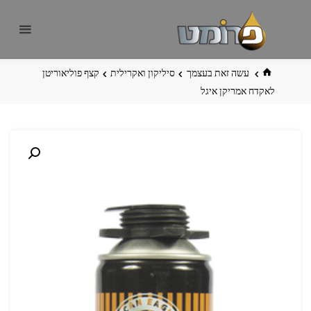
לגו
פרומט
אתר
תוכן
פרומט
החדש
בית
עשה זאת בעצמך
סיליקון ואקרילית
קצף פוליאוריטן
לאקדח אמריקן איגל