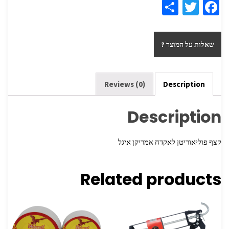
S
T
Fa
h
wi
ce
ar
tt
b
שאלות על המוצר ?
e
er
o
o
k
Reviews (0)
Description
Description
קצף פוליאוריטן לאקדח אמריקן איגל
Related products