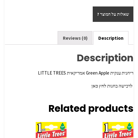
h
wi
ce
ar
tt
b
שאלות על המוצר ?
e
er
o
o
k
Reviews (0)
Description
Description
ריחנית ענקית Green Apple אמריקאית LITTLE TREES
לרכישה בחנות
לחץ כאן
Related products