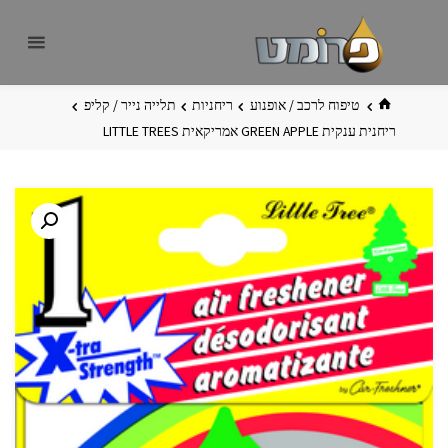
לגו
פרומט
אתר
תוכן
פרומט
החדש
בית
טיפוח לרכב / אופנוע
ריחניות
תלייה נייר / קליפ
ריחנית ענקית GREEN APPLE אמריקאית LITTLE TREES