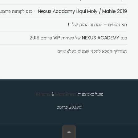
Nexus Acadamy Liqui Moly / Mahle 2019 – כנס לקוחות פרומט
תא נוסעים – המרחב המוגן שלך !
כנס NEXUS ACADEMY של לקוחות VIP פרומט 2019
המדריך המלא לתקני שמנים בינלאומיים
פועל באמצעות
Kahuna
WordPress.
&
©2018 פרומט
בחזרה